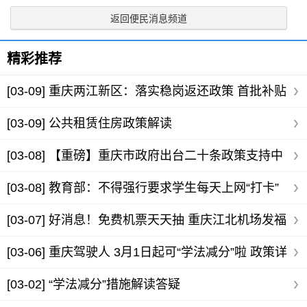
返回便民消息频道
精彩推荐
[03-09]
重庆两江新区：落实稳岗返还政策 首批补贴
企业48家
[03-09]
公共租赁住房政策解读
[03-08]
【重磅】重庆市政府出台二十条政策支持中
小企业共渡难关
[03-08]
教育部：不得强行要求学生每天上网“打卡”
[03-07]
好消息！免费机票天天抽 重庆江北机场发福
利
[03-06]
重庆驾驶人 3月1日起可“学法减分”啦 政策详
解看这里
[03-02]
“学法减分”措施解读答疑